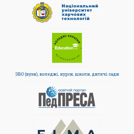
ЗВО (вузи)
,
коледжі
,
курси
,
школи
,
дитячі сади