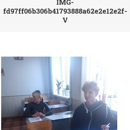
IMG-
fd97ff06b306b41793888a62e2e12e2f-
V