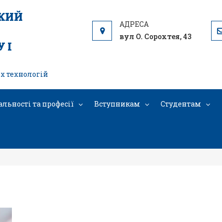
ЬКИЙ
вул О. Сорохтея, 43
 І
х технологій
альності та професії
Вступникам
Студентам
IMG_20241017_152303