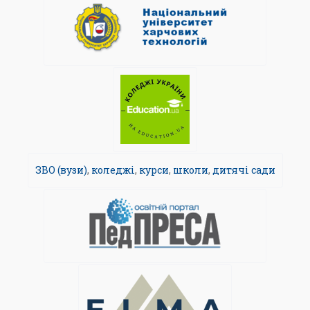
ЗВО (вузи)
,
коледжі
,
курси
,
школи
,
дитячі сади