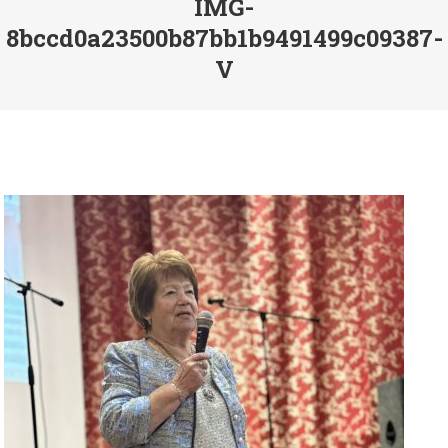
IMG-
8bccd0a23500b87bb1b9491499c09387-
V