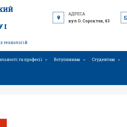
ЬКИЙ
вул О. Сорохтея, 43
 І
х технологій
альності та професії
Вступникам
Студентам
Адміністрація