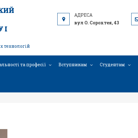
ЬКИЙ
вул О. Сорохтея, 43
 І
х технологій
альності та професії
Вступникам
Студентам
00_1003820975083551_6712020657213