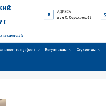
ЬКИЙ
вул О. Сорохтея, 43
 І
х технологій
альності та професії
Вступникам
Студентам
IMG_20240419_125326