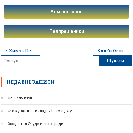
Адміністрація
Педпрацівники
Химук Петро Андрійович
Клюба Оксана Михайлівна
НЕДАВНІ ЗАПИСИ
До 27 липня!
Стажування викладачів коледжу
Засідання Студентської ради