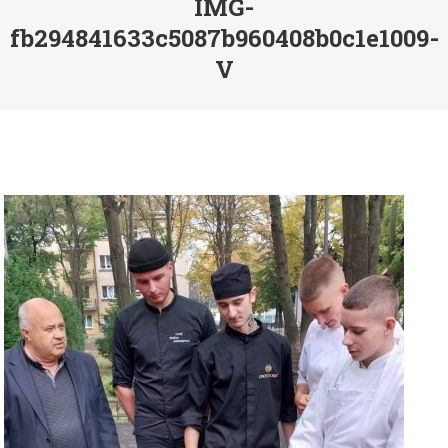
IMG-
fb294841633c5087b960408b0c1e1009-
V