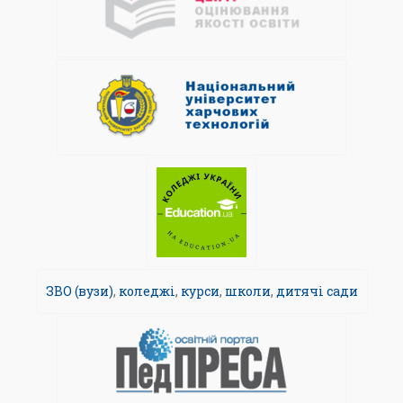
ЗВО (вузи)
,
коледжі
,
курси
,
школи
,
дитячі сади