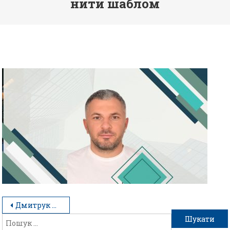
нити шаблом
Дмитрук Михайло Васильович