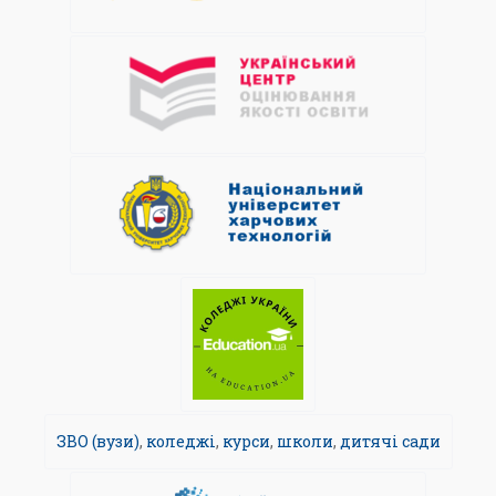
ЗВО (вузи)
,
коледжі
,
курси
,
школи
,
дитячі сади