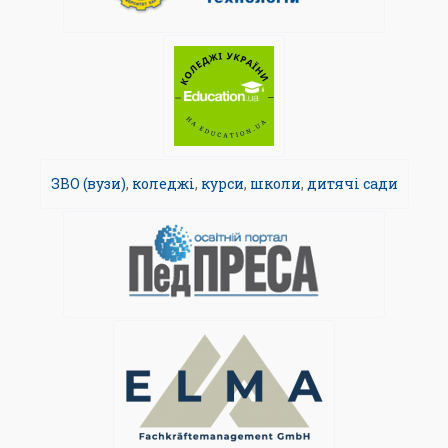
ЗВО (вузи)
,
коледжі
,
курси
,
школи
,
дитячі сади