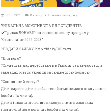
30.01.2023
Категорія:
Новини коледжу
УНІКАЛЬНА МОЖЛИВІСТЬ ДЛЯ СТУДЕНТІВ!
Триває ДОНАБІР на стипендіальну програму
“Стипендіат 2022-2023”
?ПОДАТИ ЗАЯВКУ: http://bit.ly/3iLcxcw
?Для кого?
?Студентів, які перебувають в Україні та навчаються в
закладах освіти України за бюджетною формою.
?Соціальний статус?
Діти-сироти, діти, позбавлені батьківського піклування
(особи з їх числа);
Діти з інвалідністю, що виховувалися в закладах
інституційного догляду (особи з їх числа);