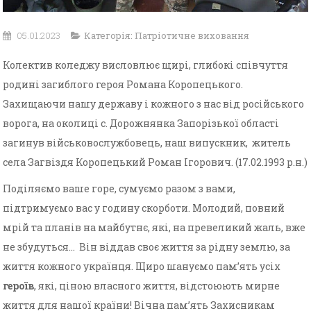
05.01.2023
Категорія:
Патріотичне виховання
Колектив коледжу висловлює щирі, глибокі співчуття
родині загиблого героя Романа Коропецького.
Захищаючи нашу державу і кожного з нас від російського
ворога, на околиці с. Дорожнянка Запорізької області
загинув військовослужбовець, наш випускник, житель
села Загвіздя Коропецький Роман Ігорович. (17.02.1993 р.н.)
Поділяємо ваше горе, сумуємо разом з вами,
підтримуємо вас у годину скорботи. Молодий, повний
мрій та планів на майбутнє, які, на превеликий жаль, вже
не збудуться… Він віддав своє життя за рідну землю, за
життя кожного українця. Щиро шануємо пам’ять усіх
героїв
, які, ціною власного життя, відстоюють мирне
життя для нашої країни! Вічна пам’ять Захисникам