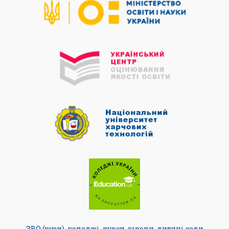
ЗВО (вузи)
,
коледжі
,
курси
,
школи
,
дитячі сади