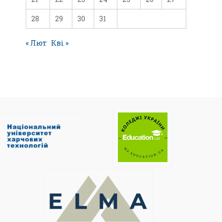
28
29
30
31
« Лют
Кві »