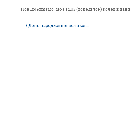
Повідомляємо, що з 14.03 (понеділок) коледж ві
День народження великого сина України, Тараса Григоровича Шевченка