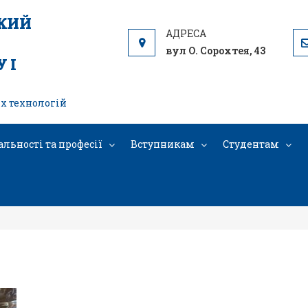
ЬКИЙ
вул О. Сорохтея, 43
 І
х технологій
альності та професії
Вступникам
Студентам
бражение_viber_2021-09-28_10-16-05