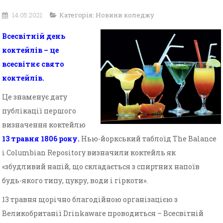
14.05.2021
Категорія:
Новини коледжу
Всесвітній день
коктейлів – це
всесвітнє свято
коктейлів.
Це знаменує дату
публікації першого
визначення коктейлю
13 травня 1806 року.
Нью-йоркський таблоїд The Balance
і Columbian Repository визначили коктейль як
«збудливий напій, що складається з спиртних напоїв
будь-якого типу, цукру, води і гіркоти».
13 травня щорічно благодійною організацією з
Великобританії Drinkaware проводиться – Всесвітній