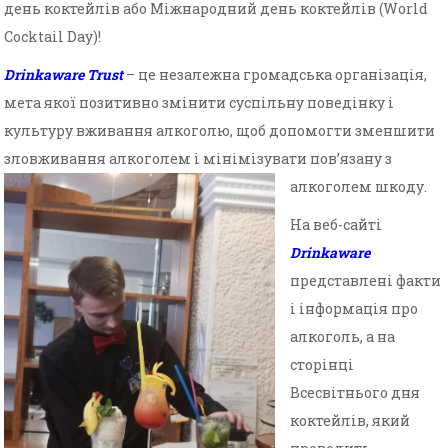
день коктейлів або Міжнародний день коктейлів (World
Cocktail Day)!
Drinkaware Trust
– це незалежна громадська організація,
мета якої позитивно змінити суспільну поведінку і
культуру вживання алкоголю, щоб допомогти зменшити
зловживання алкоголем і мінімізувати пов’язану з
алкоголем ш
коду.
На веб-сайті
Drinkaware
представлені факти
і інформація про
алкоголь, а на
сторінці
Всесвітнього дня
коктейлів, який