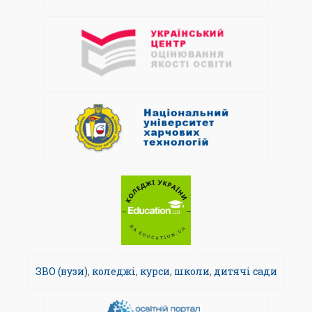
ЗВО (вузи)
,
коледжі
,
курси
,
школи
,
дитячі сади