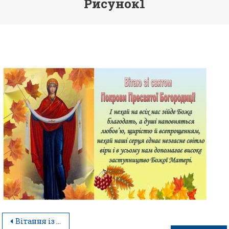
Рисунок1
Вітання із святом Покрови Пресвятої Богородиці та Днем захисника України!