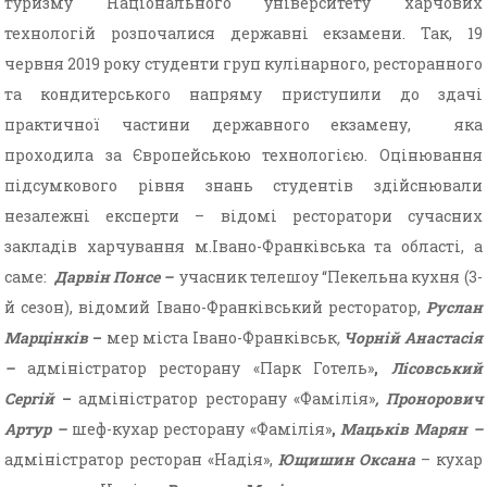
туризму Національного університету харчових
технологій розпочалися державні екзамени. Так, 19
червня 2019 року студенти груп кулінарного, ресторанного
та кондитерського напряму приступили до здачі
практичної частини державного екзамену, яка
проходила за Європейською технологією. Оцінювання
підсумкового рівня знань студентів здійснювали
незалежні експерти – відомі ресторатори сучасних
закладів харчування м.Івано-Франківська та області, а
саме:
Дарвін Понсе –
учасник телешоу “Пекельна кухня (3-
й сезон), відомий Івано-Франківський ресторатор,
Руслан
Марцінків
–
мер міста Івано-Франківськ
,
Чорній Анастасія
–
адміністратор ресторану «Парк Готель»
,
Лісовський
Сергій
–
адміністратор ресторану «Фамілія»
, Пронорович
Артур –
шеф-кухар ресторану «Фамілія»
,
Мацьків Марян –
адміністратор ресторан «Надія»,
Ющишин Оксана
– кухар