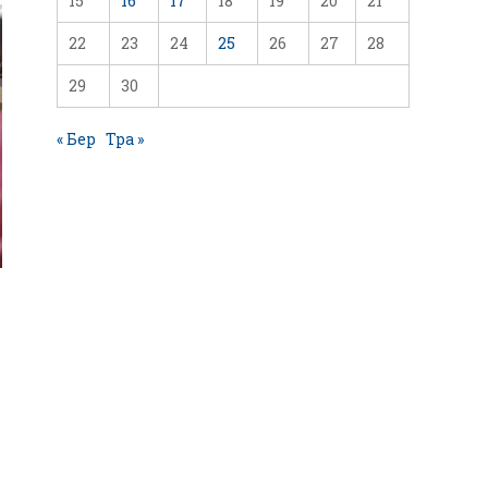
15
16
17
18
19
20
21
22
23
24
25
26
27
28
29
30
« Бер
Тра »