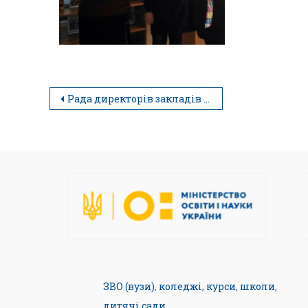
Рада директорів закладів вищої освіти
ЗВО (вузи)
,
коледжі
,
курси
,
школи
,
дитячі сади