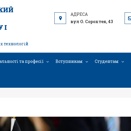
ЬКИЙ
вул О. Сорохтея, 43
 І
х технологій
альності та професії
Вступникам
Студентам
системи освіти з досвіду німецьк