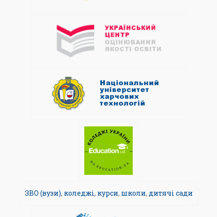
ЗВО (вузи)
,
коледжі
,
курси
,
школи
,
дитячі сади