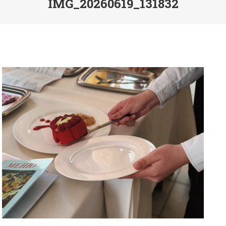
IMG_20260619_131832