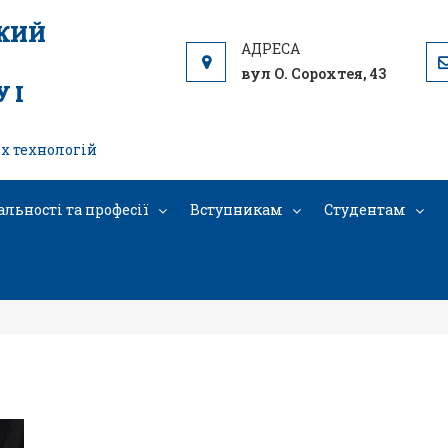
ЬКИЙ
вул О. Сорохтея, 43
 І
х технологій
альності та професії
Вступникам
Студентам
IMG_20260619_124154