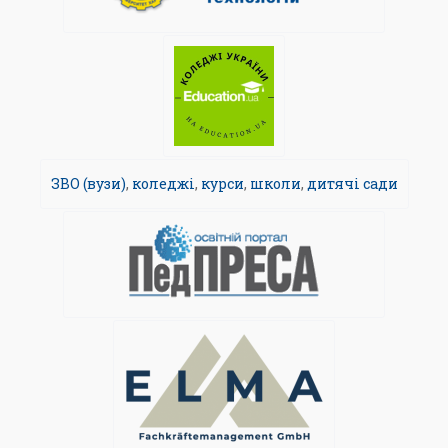
ЗВО (вузи)
,
коледжі
,
курси
,
школи
,
дитячі сади