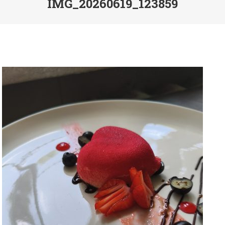
IMG_20260619_123859