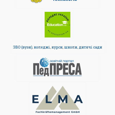
ЗВО (вузи)
,
коледжі
,
курси
,
школи
,
дитячі сади