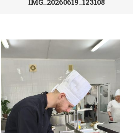
IMG_20260619_123108