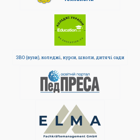
ЗВО (вузи)
,
коледжі
,
курси
,
школи
,
дитячі сади