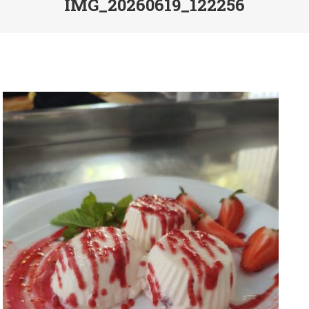
IMG_20260619_122256