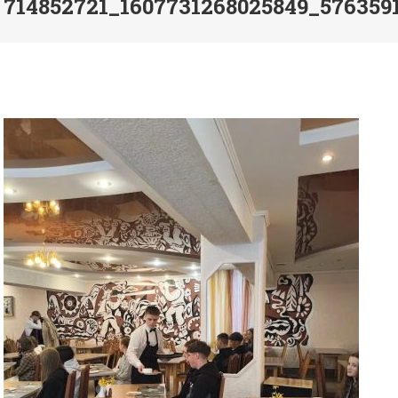
714852721_1607731268025849_576359