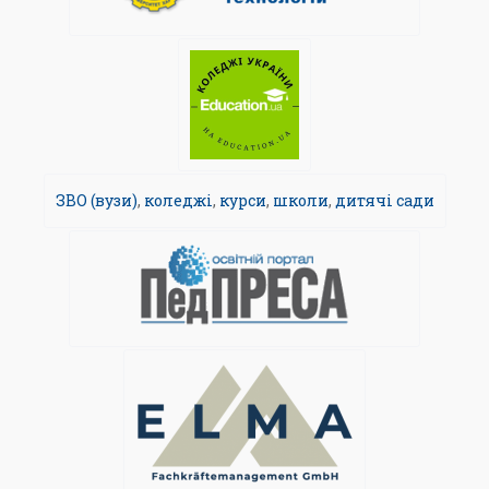
ЗВО (вузи)
,
коледжі
,
курси
,
школи
,
дитячі сади