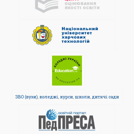
ЗВО (вузи)
,
коледжі
,
курси
,
школи
,
дитячі сади