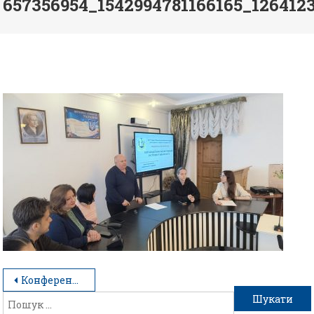
657356954_1542994781166165_126412
Конференція: маркетинг по-новому