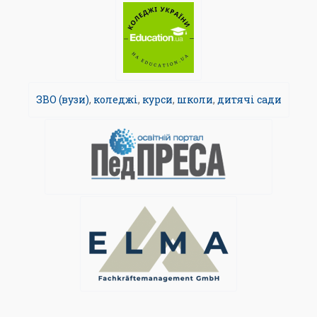
ЗВО (вузи)
,
коледжі
,
курси
,
школи
,
дитячі сади