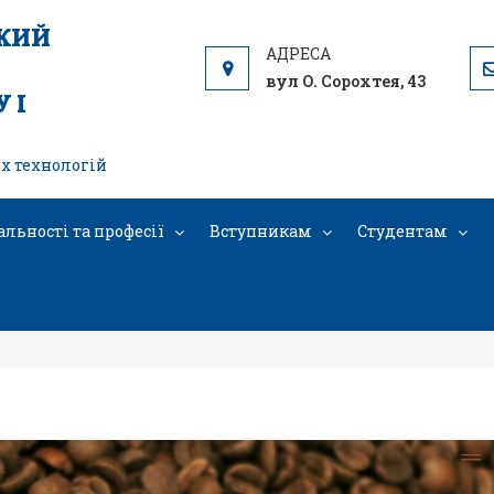
ЬКИЙ
вул О. Сорохтея, 43
 І
х технологій
альності та професії
Вступникам
Студентам
иготування кави альтернативним