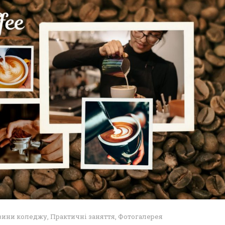
вини коледжу
,
Практичні заняття
,
Фотогалерея