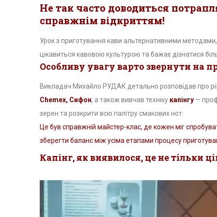
Не так часто доводиться потрапля
справжнім відкриттям!
Урок з приготування кави альтернативними методами, 
цікавиться кавовою культурою та бажає дізнатися біл
Особливу увагу варто звернути на п
Викладач Михайло РУДАК детально розповідав про різ
Chemex, Сифон
, а також вивчав техніку
капінгу
— проф
зерен та розкрити всю палітру смакових нот.
Це був справжній майстер-клас, де кожен міг спробуват
зберегти баланс між усіма етапами процесу приготува
Капінг, як виявилося, це не тільки ц