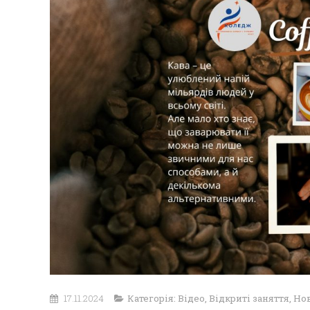
17.11.2024
Категорія:
Відео
,
Відкриті заняття
,
Но