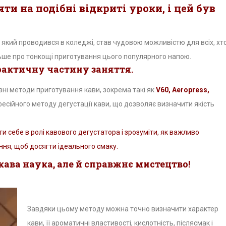
ти на подібні відкриті уроки, і цей був
який проводився в коледжі, став чудовою можливістю для всіх, хт
ьше про тонкощі приготування цього популярного напою.
рактичну частину заняття.
ні методи приготування кави, зокрема такі як
V60, Aeropress,
есійного методу дегустації кави, що дозволяє визначити якість
и себе в ролі кавового дегустатора і зрозуміти, як важливо
ння, щоб досягти ідеального смаку.
ікава наука, але й справжнє мистецтво!
Завдяки цьому методу можна точно визначити характер
кави, її ароматичні властивості, кислотність, післясмак і