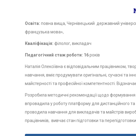
Освіта:
повна вища, Чернівецький державний університ
французька мова»,
Кваліфікація:
філолог, викладач
Педагогічний стаж роботи: 16
років
Наталія Олексіївна є відповідальним працівником, тв
навчання, вміє продумувати оригінальні, сучасні та інн
майстерності та професійної компетентності. Відзнач
Розробила методичні рекомендації щодо формування го
впровадила у роботу платформу для дистанційного та з
проводила навчання для викладачів та майстрів вироб
працівників, вивчає стан підготовки та перепідготовки