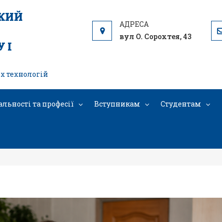
ЬКИЙ
вул О. Сорохтея, 43
 І
х технологій
альності та професії
Вступникам
Студентам
Князєва Наталя Олексіївна