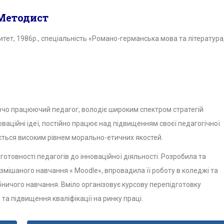
Методист
ет, 1986р., спеціальність «Романо-германська мова та література
орчо працюючий педагог, володіє широким спектром стратегій
оваційні ідеї, постійно працює над підвищенням своєї педагогічної
ається високим рівнем морально-етичних якостей.
товності педагогів до інноваційної діяльності. Розробила та
мішаного навчання « Moodle», впровадила її роботу в коледжі та
ничого навчання. Вміло організовує курсову перепідготовку
 та підвищення кваліфікації на ринку праці.