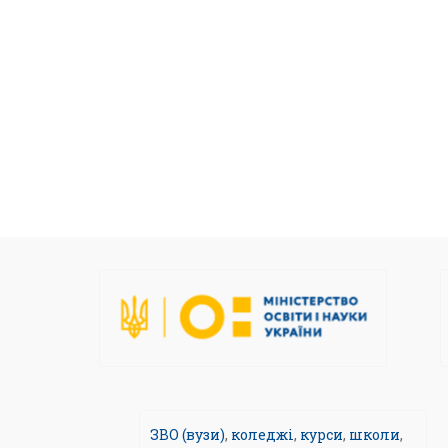
ЗВО (вузи)
,
коледжі
,
курси
,
школи
,