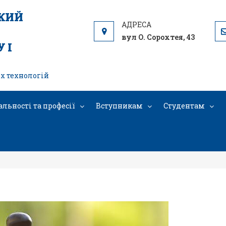
ЬКИЙ
вул О. Сорохтея, 43
 І
х технологій
альності та професії
Вступникам
Студентам
Шановні першокурсники !