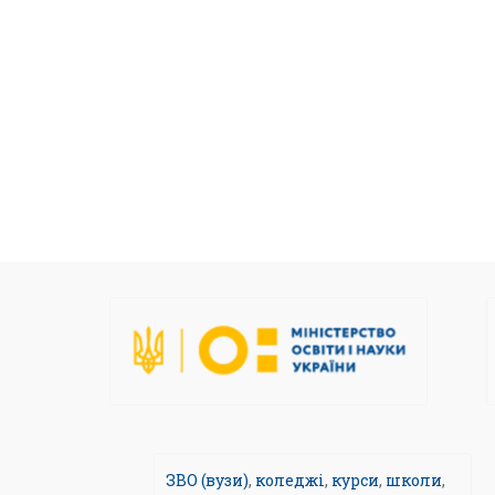
ЗВО (вузи)
,
коледжі
,
курси
,
школи
,