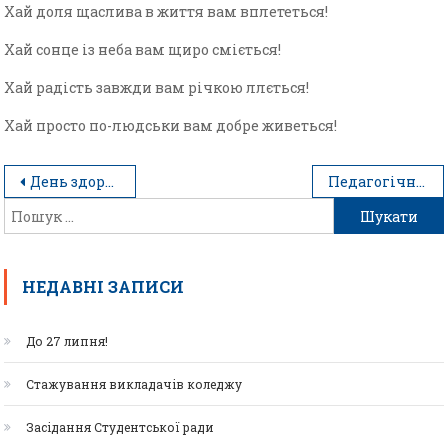
Хай доля щаслива в життя вам вплететься!
Хай сонце із неба вам щиро сміється!
Хай радість завжди вам річкою ллється!
Хай просто по-людськи вам добре живеться!
День здоров’я та спорту
Педагогічна газета №10 (вересень, 2021)
НЕДАВНІ ЗАПИСИ
До 27 липня!
Стажування викладачів коледжу
Засідання Студентської ради