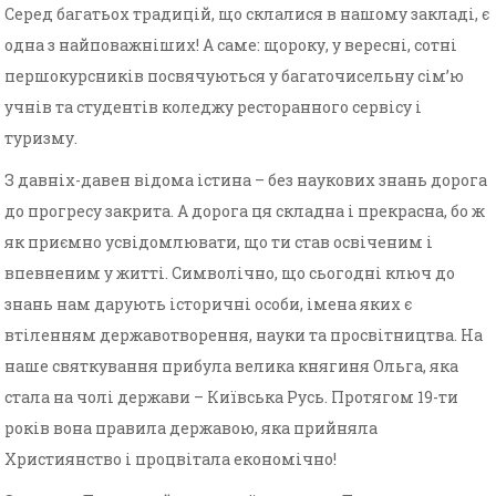
Серед багатьох традицій, що склалися в нашому закладі, є
одна з найповажніших! А саме: щороку, у вересні, сотні
першокурсників посвячуються у багаточисельну сім’ю
учнів та студентів коледжу ресторанного сервісу і
туризму.
З давніх-давен відома істина – без наукових знань дорога
до прогресу закрита. А дорога ця складна і прекрасна, бо ж
як приємно усвідомлювати, що ти став освіченим і
впевненим у житті. Символічно, що сьогодні ключ до
знань нам дарують історичні особи, імена яких є
втіленням державотворення, науки та просвітництва. На
наше святкування прибула велика княгиня Ольга, яка
стала на чолі держави – Київська Русь. Протягом 19-ти
років вона правила державою, яка прийняла
Християнство і процвітала економічно!