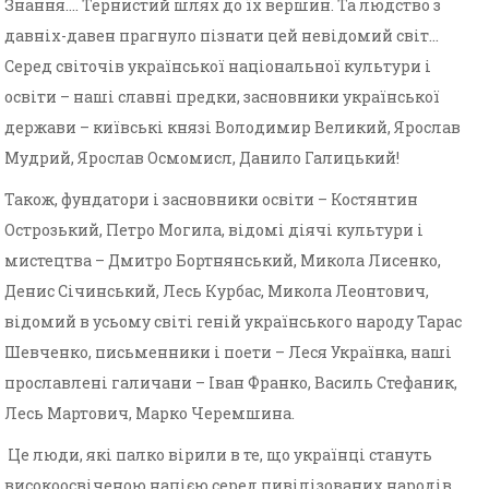
Знання…. Тернистий шлях до їх вершин. Та людство з
давніх-давен прагнуло пізнати цей невідомий світ…
Серед світочів української національної культури і
освіти – наші славні предки, засновники української
держави – київські князі Володимир Великий, Ярослав
Мудрий, Ярослав Осмомисл, Данило Галицький!
Також, фундатори і засновники освіти – Костянтин
Острозький, Петро Могила, відомі діячі культури і
мистецтва – Дмитро Бортнянський, Микола Лисенко,
Денис Січинський, Лесь Курбас, Микола Леонтович,
відомий в усьому світі геній українського народу Тарас
Шевченко, письменники і поети – Леся Українка, наші
прославлені галичани – Іван Франко, Василь Стефаник,
Лесь Мартович, Марко Черемшина.
Це люди, які палко вірили в те, що українці стануть
високоосвіченою нацією серед цивілізованих народів