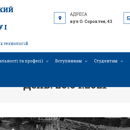
ЬКИЙ
вул О. Сорохтея, 43
 І
х технологій
альності та професії
Вступникам
Студентам
День: 26.04.2021