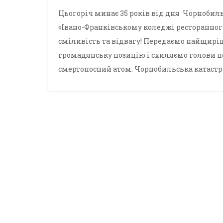
Цьогоріч минає 35 років від дня Чорнобильс
«Івано-Франківському коледжі ресторанного
сміливість та відвагу! Передаємо найщиріш
громадянську позицію і схиляємо голови пе
смертоносний атом. Чорнобильська катастро