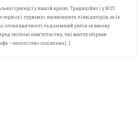
ької трагедії у нашій країні. Традиційно і у ВСП
 сервісу і туризму» вшановують ліквідаторів, за їх
і слова вдячності та доземний уклін за високу
ред світлою пам’яттю тих, чиї життя обірвав
фа – екологічно-соціальна […]