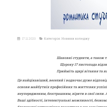
17.11.2020
Категорія:
Новини коледжу
Шановні студенти, а також т
Щороку 17 листопада відз
Прийміть щирі вітання та н
Це найцікавіший, веселий і водночас дуже відпов
основи майбутніх професійних та життєвих успіхі
неупередженим, безстрашним, вірити в свої сили. 
Ваші здібності, інтелектуальні можливості, безко
благородні устремління домогтися в усьому істин