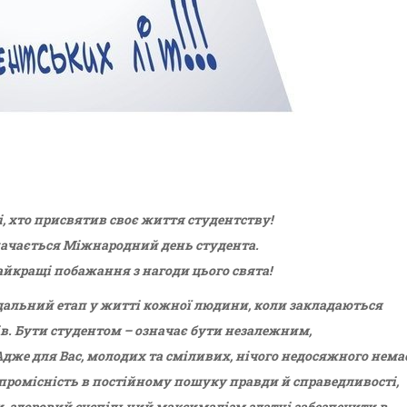
і, хто присвятив своє життя студентству!
начається Міжнародний день студента.
айкращі побажання з нагоди цього свята!
ідальний етап у житті кожної людини, коли закладаються
в. Бути студентом – означає бути незалежним,
Адже для Вас, молодих та сміливих, нічого недосяжного нема
мпромісність в постійному пошуку правди й справедливості,
и, здоровий суспільний максималізм здатні забезпечити в