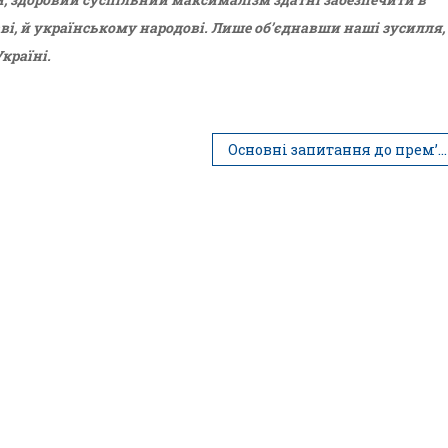
і, й українському народові. Лише об’єднавши наші зусилля,
країні.
Основні запитання до прем’єр-міністра щодо локдауну