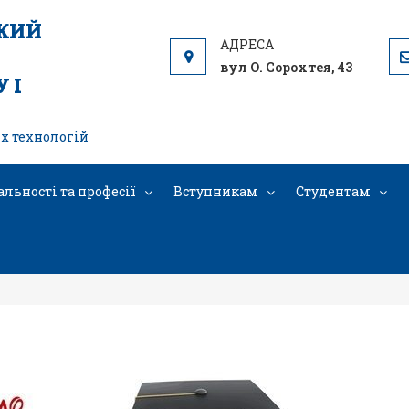
ЬКИЙ
вул О. Сорохтея, 43
 І
х технологій
альності та професії
Вступникам
Студентам
З днем студента!!!