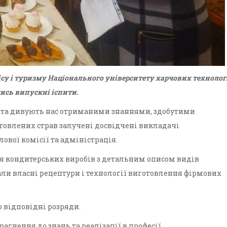
ісу і туризму Національного університету харчових технолог
ись випускні іспити.
и та дивують нас отриманими знаннями, здобутими
товлених страв залучені досвідчені викладачі
вої комісії та адміністрація.
я кондитерських виробів з детальним описом видів
али власні рецептури і технології виготовлення фірмових
 відповідні розряди.
агнення до знань та реалізації в професії.