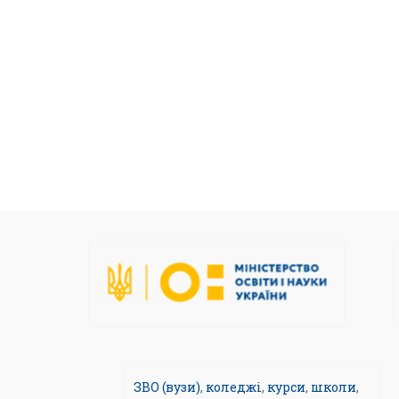
ЗВО (вузи)
,
коледжі
,
курси
,
школи
,