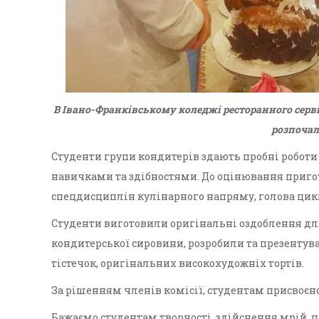
В Івано-Франківському коледжі ресторанного серв
розпочал
Студенти групи кондитерів здають пробні робот
навичками та здібностями. До оцінювання приго
спецдисциплін кулінарного напряму, голова цикло
Студенти виготовили оригінальні оздоблення дл
кондитерської сировини, розробили та презентув
тістечок, оригінальних високохудожніх тортів.
За рішенням членів комісії, студентам присвоєно
Бажаємо студентам творчості, здійснення мрій, пр