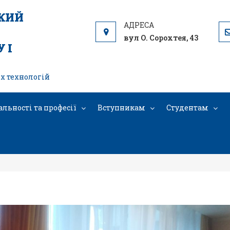
ЬКИЙ
вул О. Сорохтея, 43
 І
х технологій
альності та професії
Вступникам
Студентам
Пробні роботи групи кондитерів