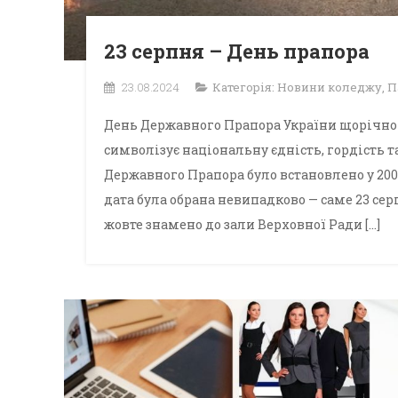
23 серпня – День прапора
23.08.2024
Категорія:
Новини коледжу
,
П
День Державного Прапора України щорічно 
символізує національну єдність, гордість т
Державного Прапора було встановлено у 20
дата була обрана невипадково — саме 23 сер
жовте знамено до зали Верховної Ради […]