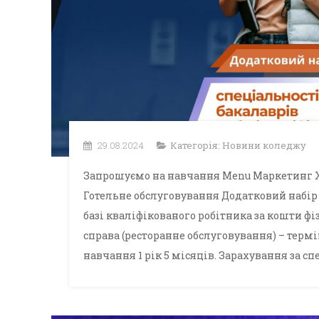
29.08.2024
Категорія:
Новини коледжу
Запрошуємо на навчання Menu Маркетинг Х
Готельне обслуговування Додатковий набір
базі кваліфікованого робітника за кошти ф
справа (ресторанне обслуговування) – термі
навчання 1 рік 5 місяців. Зарахування за сп