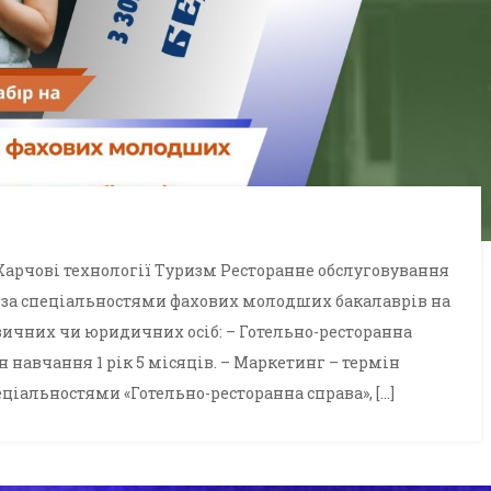
арчові технології Туризм Ресторанне обслуговування
 за спеціальностями фахових молодших бакалаврів на
ізичних чи юридичних осіб: – Готельно-ресторанна
н навчання 1 рік 5 місяців. – Маркетинг – термін
еціальностями «Готельно-ресторанна справа», […]