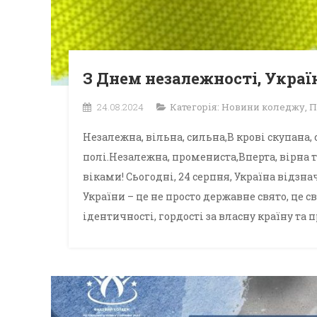
З Днем незалежності, Украї
24.08.2024
Категорія:
Новини коледжу
,
П
Незалежна, вільна, сильна,В крові скупана,
полі.Незалежна, промениста,Вперта, вірна
віками! Сьогодні, 24 серпня, Україна відзн
України – це не просто державне свято, це 
ідентичності, гордості за власну країну та п