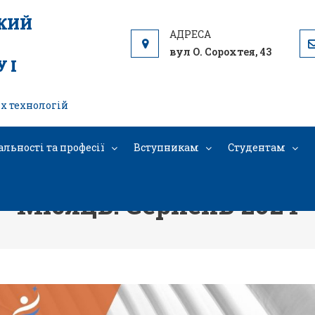
ЬКИЙ
вул О. Сорохтея, 43
 І
х технологій
альності та професії
Вступникам
Студентам
Місяць: Серпень 2024