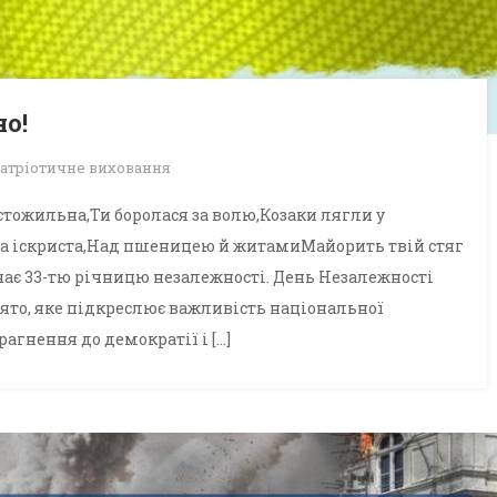
но!
атріотичне виховання
 стожильна,Ти боролася за волю,Козаки лягли у
 та іскриста,Над пшеницею й житамиМайорить твій стяг
ачає 33-тю річницю незалежності. День Незалежності
свято, яке підкреслює важливість національної
рагнення до демократії і […]