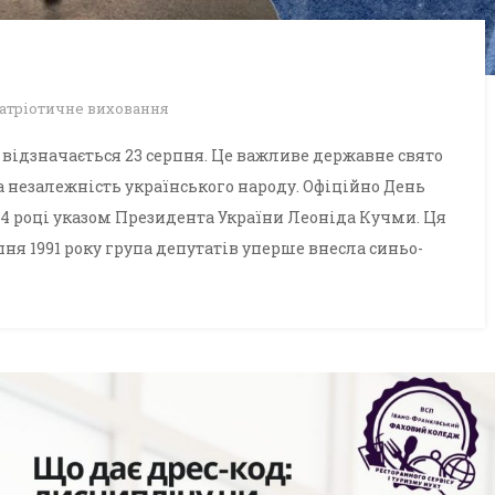
атріотичне виховання
відзначається 23 серпня. Це важливе державне свято
а незалежність українського народу. Офіційно День
04 році указом Президента України Леоніда Кучми. Ця
пня 1991 року група депутатів уперше внесла синьо-