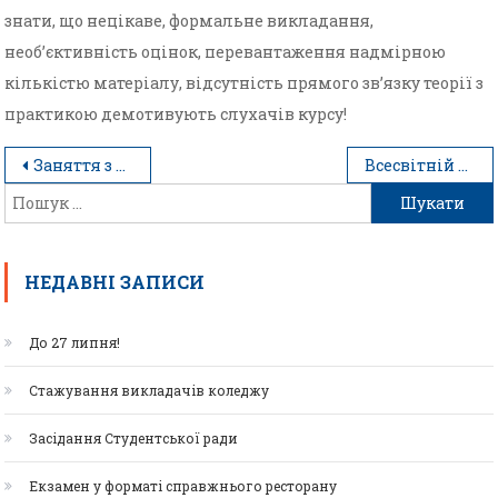
знати, що нецікаве, формальне викладання,
необ’єктивність оцінок, перевантаження надмірною
кількістю матеріалу, відсутність прямого зв’язку теорії з
практикою демотивують слухачів курсу!
Заняття з серії “Методи та форми дистанційного навчання” для викладачів
Всесвітній День туризму
НЕДАВНІ ЗАПИСИ
До 27 липня!
Стажування викладачів коледжу
Засідання Студентської ради
Екзамен у форматі справжнього ресторану