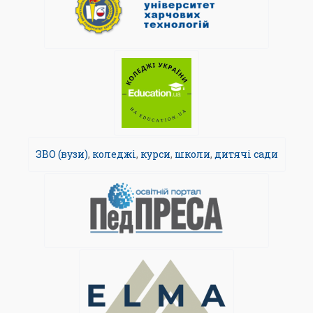
ЗВО (вузи)
,
коледжі
,
курси
,
школи
,
дитячі сади