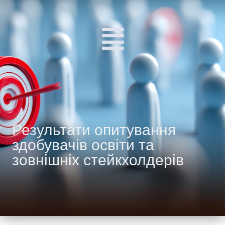
Результати опитування
здобувачів освіти та
зовнішніх стейкхолдерів