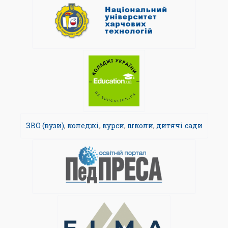
ЗВО (вузи)
,
коледжі
,
курси
,
школи
,
дитячі сади