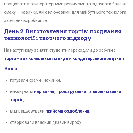
працювати з температурними режимами та відчувати баланс
смаку — навички, які є ключовими для майбутнього технолога
харчових виробництв.
День 2. Виготовлення тортів: поєднання
технології і творчого підходу
На наступному занятті студенти переходили до роботи з
тортами як комплексним видом кондитерської продукції
.
Вони
:
готували креми і начинки,
виконували
нарізання, прошарування та вирівнювання
тортів
,
відпрацьовували
прийоми оздоблення
,
створювали власний дизайн виробу.