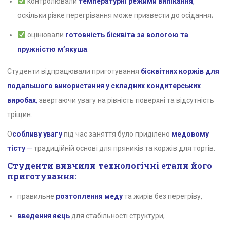
контролювали
температурні режими випікання
,
оскільки різке перегрівання може призвести до осідання;
оцінювали
готовність бісквіта за вологою та
пружністю м’якуша
.
Студенти відпрацювали приготування
бісквітних коржів для
подальшого використання у складних кондитерських
виробах
,
звертаючи увагу на рівність поверхні та відсутність
тріщин.
О
собливу увагу
під час заняття було приділено
медовому
тісту
—
традиційній основі для пряників та коржів для тортів.
Студенти вивчили технологічні етапи його
приготування:
правильне
розтоплення меду
та жирів без перегріву,
введення яєць
для стабільності структури,