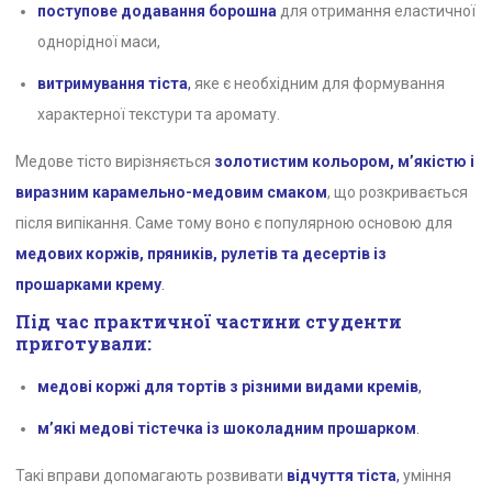
поступове додавання борошна
для отримання еластичної
однорідної маси,
витримування тіста
,
яке є необхідним для формування
характерної текстури та аромату.
Медове тісто вирізняється
золотистим кольором, м’якістю і
виразним карамельно-медовим смаком
, що розкривається
після випікання. Саме тому воно є популярною основою для
медових коржів, пряників, рулетів та десертів із
прошарками крему
.
Під час практичної частини студенти
приготували:
медові коржі для тортів з різними видами кремів
,
м’які медові тістечка із шоколадним прошарком
.
Такі вправи допомагають розвивати
відчуття тіста
,
уміння