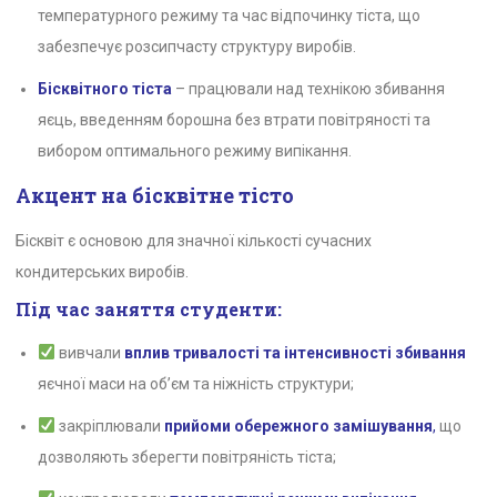
температурного режиму та час відпочинку тіста, що
забезпечує розсипчасту структуру виробів.
Бісквітного тіста
– працювали над технікою збивання
яєць, введенням борошна без втрати повітряності та
вибором оптимального режиму випікання.
Акцент на бісквітне тісто
Бісквіт є основою для значної кількості сучасних
кондитерських виробів.
Під час заняття студенти:
вивчали
вплив тривалості та інтенсивності збивання
яєчної маси на об’єм та ніжність структури;
закріплювали
прийоми обережного замішування
,
що
дозволяють зберегти повітряність тіста;