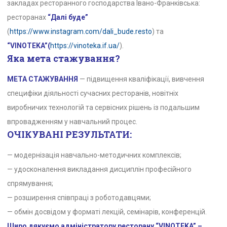
закладах ресторанного господарства Івано-Франківська:
ресторанах
“Далі буде”
(
https://www.instagram.com/dali_bude.resto
) та
“VINOTEKA”(
https://vinoteka.if.ua/
).
Яка мета стажування?
МЕТА СТАЖУВАННЯ
— підвищення кваліфікації, вивчення
специфіки діяльності сучасних ресторанів, новітніх
виробничих технологій та сервісних рішень із подальшим
впровадженням у навчальний процес.
ОЧІКУВАНІ РЕЗУЛЬТАТИ:
— модернізація навчально-методичних комплексів;
— удосконалення викладання дисциплін професійного
спрямування;
— розширення співпраці з роботодавцями;
— обмін досвідом у форматі лекцій, семінарів, конференцій.
Щиро дякуємо адміністратору ресторану “VINOTEKA” –