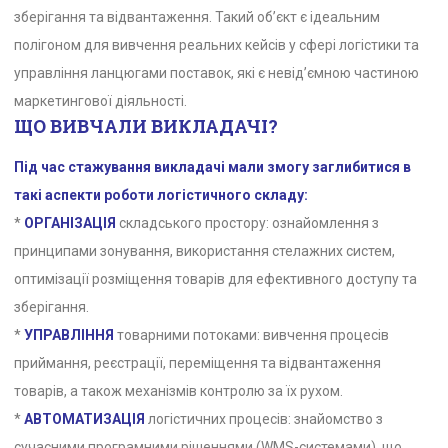
зберігання та відвантаження. Такий об’єкт є ідеальним
полігоном для вивчення реальних кейсів у сфері логістики та
управління ланцюгами поставок, які є невід’ємною частиною
маркетингової діяльності.
ЩО ВИВЧАЛИ ВИКЛАДАЧІ?
Під час стажування викладачі мали змогу заглибитися в
такі аспекти роботи логістичного складу:
*
ОРГАНІЗАЦІЯ
складського простору: ознайомлення з
принципами зонування, використання стелажних систем,
оптимізації розміщення товарів для ефективного доступу та
зберігання.
*
УПРАВЛІННЯ
товарними потоками: вивчення процесів
приймання, реєстрації, переміщення та відвантаження
товарів, а також механізмів контролю за їх рухом.
*
АВТОМАТИЗАЦІЯ
логістичних процесів: знайомство з
сучасними програмними рішеннями (WMS-системами), що