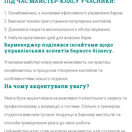
ПІД ЧАС МАЙСТЕР-КЛАСУ УЧАСНИКИ:
1. Ознайомились з основами ефективного управління баром.
2. Вивчали техніки приготування популярних коктейлів.
3. Дізналися секрети висококласного обслуговування.
4. Набули креативних ідей для власних барів.
Барменеджер поділився інсайтами щодо
управлінських аспектів барного бізнесу
.
Учасники майстер-класу мали можливість на практиці
ознайомитись із процесом створення коктейлів та
особливостями їхнього подання.
На чому акцентували увагу?
Увага була акцентована на важливості клієнтського сервісу та
професіоналізму у взаємодії з гостями. Спільно з тренером,
студенти вивчали сучасні тенденції в барному мистецтві та
способи привернення уваги до своєї роботи.
Цей майстер-клас став чудовою можливістю для студентів не