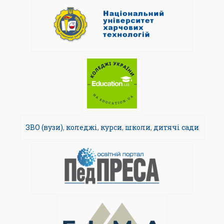
ЗВО (вузи)
,
коледжі
,
курси
,
школи
,
дитячі сади