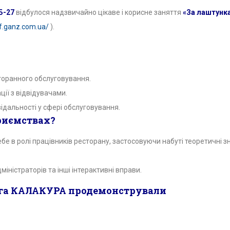
Б-27
відбулося надзвичайно цікаве і корисне заняття
«За лаштунка
if.ganz.com.ua/
).
сторанного обслуговування.
ції з відвідувачами.
відальності у сфері обслуговування.
риємствах?
бе в ролі працівників ресторану, застосовуючи набуті теоретичні з
міністраторів та інші інтерактивні вправи.
га КАЛАКУРА продемонстрували