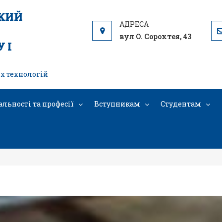
ЬКИЙ
вул О. Сорохтея, 43
 І
х технологій
альності та професії
Вступникам
Студентам
День професійного досвіду