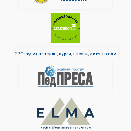
ЗВО (вузи)
,
коледжі
,
курси
,
школи
,
дитячі сади