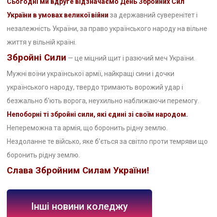
Сьогодні ми вдруге відзначаємо День Збройних Сил
України в умовах великої війни
за державний суверенітет і
незалежність України, за право українського народу на вільне
життя у вільній країні.
Збройні Сили
— це міцний щит і разючий меч України.
Мужні воїни української армії, найкращі сини і дочки
українського народу, твердо тримають ворожий удар і
безжально б’ють ворога, неухильно наближаючи перемогу.
Непоборні ті збройні сили, які єдині зі своїм народом.
Непереможна та армія, що боронить рідну землю.
Нездоланне те військо, яке б’ється за світло проти темряви що
боронить рідну землю.
Слава Збройним Силам України!
Інші новини коледжу