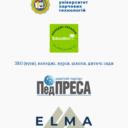
ЗВО (вузи)
,
коледжі
,
курси
,
школи
,
дитячі сади