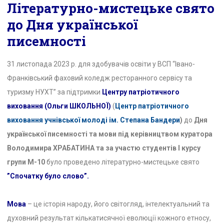
Літературно-мистецьке свято
до Дня української
писемності
31 листопада 2023 р. для здобувачів освіти у ВСП “Івано-
Франківський фаховий коледж ресторанного сервісу та
туризму НУХТ” за підтримки
Центру патріотичного
виховання (Ольги ШКОЛЬНОЇ)
(
Центр патріотичного
виховання учнівської молоді ім. Степана Бандери
)
до
Дня
української писемності та мови під керівництвом куратора
Володимира ХРАБАТИНА та за участю студентів І курсу
групи М-10
було проведено літературно-мистецьке свято
”Спочатку було слово”.
Мова
– це історія народу, його світогляд, інтелектуальний та
духовний результат кількатисячної еволюції кожного етносу,