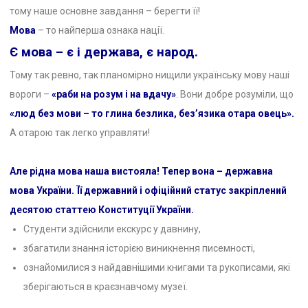
тому наше основне завдання – берегти її!
Мова
– то найперша ознака нації.
Є мова – є і держава, є народ.
Тому так ревно, так планомірно нищили українську мову наші
вороги –
«раби на розум і на вдачу»
. Вони добре розуміли, що
«люд без мови – то глина безлика, без’язика отара овець».
А отарою так легко управляти!
Але рідна мова наша вистояла! Тепер вона – державна
мова України. Її державний і офіційний статус закріплений
десятою статтею Конституції України.
Студенти здійснили екскурс у давнину,
збагатили знання історією виникнення писемності,
ознайомилися з найдавнішими книгами та рукописами, які
зберігаються в краєзнавчому музеї.