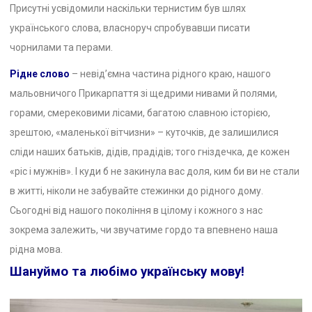
Присутні усвідомили наскільки тернистим був шлях
українського слова, власноруч спробувавши писати
чорнилами та перами.
Рідне слово
– невід’ємна частина рідного краю, нашого
мальовничого Прикарпаття зі щедрими нивами й полями,
горами, смерековими лісами, багатою славною історією,
зрештою, «маленької вітчизни» – куточків, де залишилися
сліди наших батьків, дідів, прадідів; того гніздечка, де кожен
«ріс і мужнів». І куди б не закинула вас доля, ким би ви не стали
в житті, ніколи не забувайте стежинки до рідного дому.
Сьогодні від нашого покоління в цілому і кожного з нас
зокрема залежить, чи звучатиме гордо та впевнено наша
рідна мова.
Шануймо та любімо українську мову!