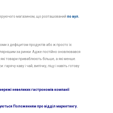
 керуючого магазином, що розташований
по вул.
номи з дефіцитом продуктів або ж просто їх
пулярнішим за ринки. Адже постійно оновлювався
, які товари приваблюють більше, а які менше.
: гарячу каву і чай, випічку, піцу і навіть готову
мережі невеликих гастрономів компанії
уються Положенням про відділ маркетингу.