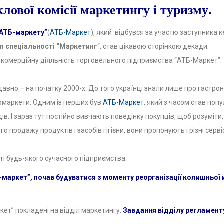
лової комісії маркетингу і туризму.
і АТБ-маркету”
(
АТБ-Маркет
), який відбувся за участю заступника
уп спеціальності “Маркетинг
“, став цікавою сторінкою декади.
 комерційну діяльність торговельного підприємства “АТБ-Маркет”.
давно – на початку 2000-х. До того українці знали лише про гастро
рмаркети. Одним із перших був
АТБ-Маркет
, який з часом став по
в. І зараз тут постійно вивчають поведінку покупців, щоб розуміти
о продажу продуктів і засобів гігієни, вони пропонують і різні сервіси
і будь-якого сучасного підприємства.
маркет”, почав будуватися з моменту реорганізації колишньої 
кет” покладені на відділ маркетингу.
Завдання відділу регламент