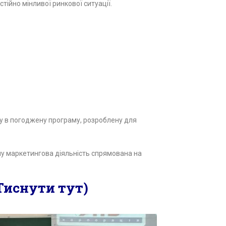
ійно мінливої ринкової ситуації.
у в погоджену програму, розроблену для
у маркетингова діяльність спрямована на
(Тиснути тут)