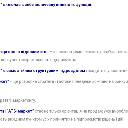
 включає в себе величезну кількість функцій:
 торгового підприємств
а – це основа комплексного розв’язання з
 конкурентоспроможності підприємства.
т” є самостійним структурним підрозділом
і входить в управлінн
ркет”
– це розробка стратегії і тактики поведінки компанії на ринку
ратегії маркетингу.
тві “АТБ-маркет”
стає не тільки орієнтація на продаж уже вироблен
ть вихідним пунктом усіх прийнятих на підприємстві рішень і дій.