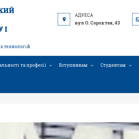
ЬКИЙ
вул О. Сорохтея, 43
 І
х технологій
альності та професії
Вступникам
Студентам
іч “Теорія і практика на приклад