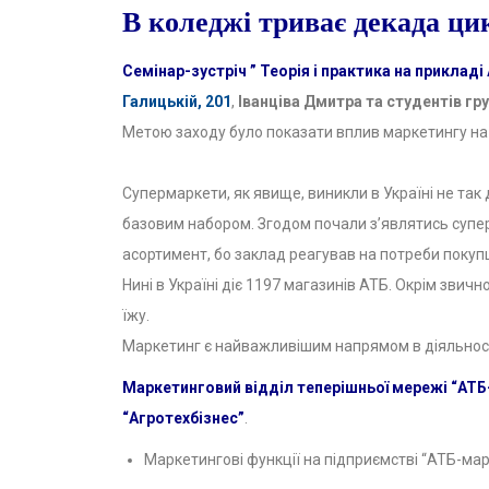
В коледжі триває декада цик
Семінар-зустріч ” Теорія і практика на приклад
Галицькій, 201
,
Іванціва Дмитра та студентів гр
Метою заходу було показати вплив маркетингу на
Супермаркети, як явище, виникли в Україні не так 
базовим набором. Згодом почали з’являтись супе
асортимент, бо заклад реагував на потреби покупці
Нині в Україні діє 1197 магазинів АТБ. Окрім звичног
їжу.
Маркетинг є найважливішим напрямом в діяльност
Маркетинговий відділ теперішньої мережі “АТБ-
“Агротехбізнес”
.
Маркетингові функції на підприємстві “АТБ-мар