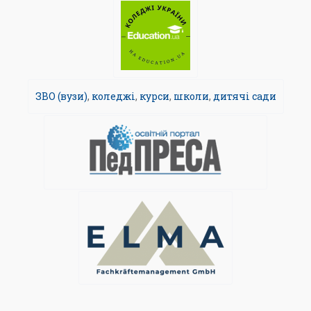
ЗВО (вузи)
,
коледжі
,
курси
,
школи
,
дитячі сади