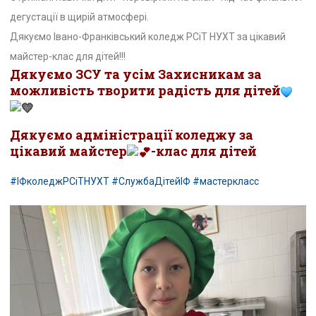
дегустації в щирій атмосфері.
Дякуємо Івано-Франківський коледж РСіТ НУХТ за цікавий
майстер-клас для дітей!!!
Дякуємо ЗСУ та усім Захисникам за
можливість творити радість для дітей
Дякуємо адміністрації коледжу за
цікавий майстер
-клас для дітей
#ІФколеджРСіТНУХТ
#СлужбаДітейІФ
#мастеркласс